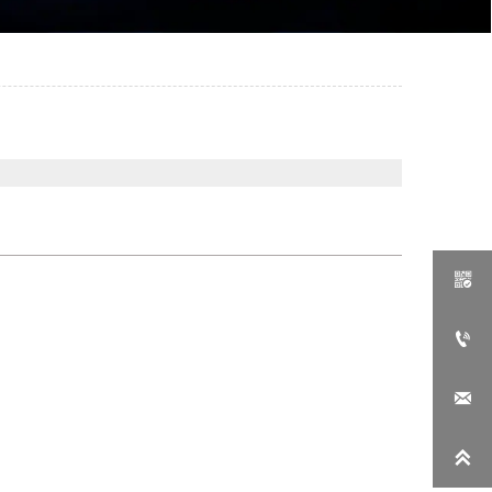



